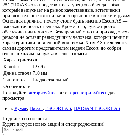
28" (710)AS - это представитель турецкого бренда Hatsan,
который выпускает на рынок качественные, эстетически
привлекательные охотничьи и спортивные винтовки и ружья.
Основная причина, почему стоит брать именно Escort AS —
высокая точность стрельбы. Кроме того, ружье просто в
обслуживании и чистке. Безупречный ствол и приклад орех с
резьбой не оставят равнодушным человека, который ценит и
характеристики, и внешний вид ружья. Хотя AS не является
самым дорогим представителем модели Escort, но собран
очень похожим на ружья высшего класса.
Характеристики
Калибр
12x76
Длина ствола
710 мм
Тип ствола
Гладкоствольный
Особенности
Пожалуйста
авторизуйтесь
или
зарегистрируйтесь
для
просмотра
Теги:
Ружье
,
Hatsan
,
ESCORT AS
,
HATSAN ESCORT AS
Подписка на новости
Будьте в курсе новых акций и спецпредложений!