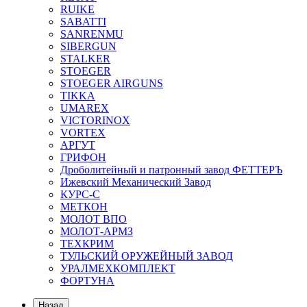
RUIKE
SABATTI
SANRENMU
SIBERGUN
STALKER
STOEGER
STOEGER AIRGUNS
TIKKA
UMAREX
VICTORINOX
VORTEX
АРГУТ
ГРИФОН
Дроболитейный и патронный завод ФЕТТЕРЪ
Ижевский Механический Завод
КУРС-С
МЕТКОН
МОЛОТ ВПО
МОЛОТ-АРМЗ
ТЕХКРИМ
ТУЛЬСКИЙ ОРУЖЕЙНЫЙ ЗАВОД
УРАЛМЕХКОМПЛЕКТ
ФОРТУНА
Назад