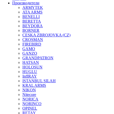
Производители
ARMYTEK
ATA ARMS
BENELLI
BERETTA
BEYDORA
BORNER
CESKA ZBROJOVKA (CZ)
CROSMAN
FIREBIRD
GAMO
GANZO
GRANDPATRON
HATSAN
HOLOSUN
HUGLU
InfIRAY
ISTANBUL SILAH
KRAL ARMS
NIKON
Nitecore
NORICA
NORINCO
OPINEL
RETAY