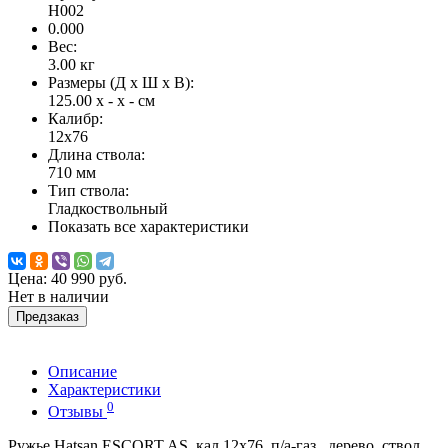
H002
0.000
Вес:
3.00
кг
Размеры (Д x Ш x В):
125.00 x - x - см
Калибр:
12x76
Длина ствола:
710 мм
Тип ствола:
Гладкоствольный
Показать все характеристики
Цена:
40 990 руб.
Нет в наличии
Предзаказ
Описание
Характеристики
0
Отзывы
Ружье Hatsan ESCORT AS, кал.12x76, п/а-газ., дерево, ствол